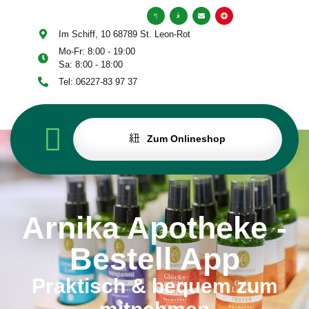
Inhalt
springen
Im Schiff, 10 68789 St. Leon-Rot
Mo-Fr: 8:00 - 19:00
Sa: 8:00 - 18:00
Tel: 06227-83 97 37
Zum Onlineshop
E
KONTAKT
Arnika Apotheke -
Bestell App
Praktisch & bequem zum